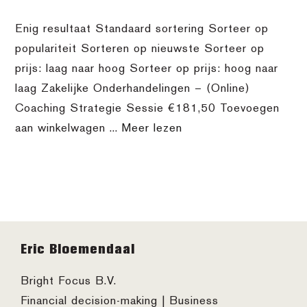
Enig resultaat Standaard sortering Sorteer op
populariteit Sorteren op nieuwste Sorteer op
prijs: laag naar hoog Sorteer op prijs: hoog naar
laag Zakelijke Onderhandelingen – (Online)
Coaching Strategie Sessie €181,50 Toevoegen
aan winkelwagen ...
Meer lezen
Footer
Eric Bloemendaal
Bright Focus B.V.
Financial decision-making | Business