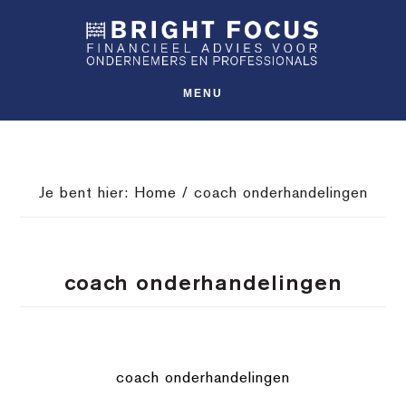
Spring
Door
Spring
SHO
naar
naar
naar
OFFS
CONT
de
de
de
hoofdnavigatie
hoofd
voettekst
MENU
inhoud
Je bent hier:
Home
/
coach onderhandelingen
coach onderhandelingen
coach onderhandelingen