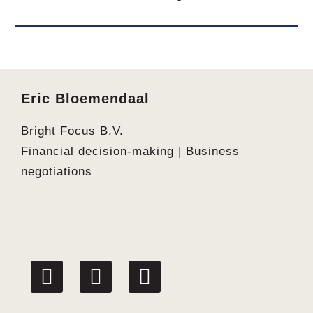
Footer
Eric Bloemendaal
Bright Focus B.V.
Financial decision-making | Business
negotiations
linkedin
facebook
twitter