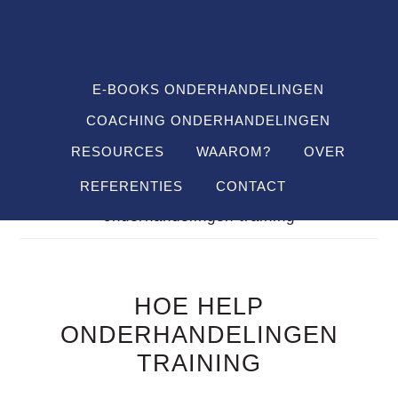
Spring
Door
Spring
SHO
naar
naar
naar
OFF
CON
de
de
de
hoofdnavigatie
hoofd
voettekst
E-BOOKS ONDERHANDELINGEN
inhoud
COACHING ONDERHANDELINGEN
RESOURCES
WAAROM?
OVER
REFERENTIES
CONTACT
Je bent hier:
Home
/
FAQ's
/
hoe help
onderhandelingen training
HOE HELP
ONDERHANDELINGEN
TRAINING