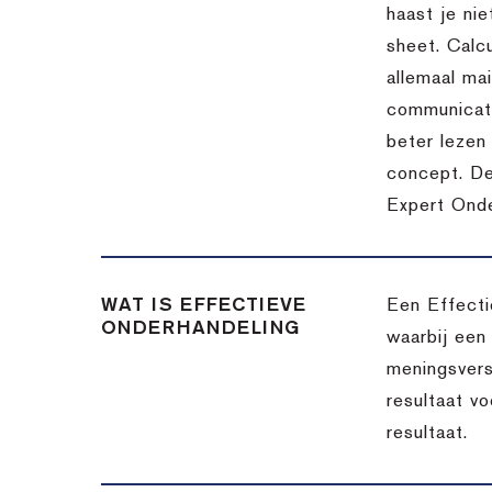
haast je nie
sheet. Calc
allemaal ma
communicatie
beter lezen 
concept. De
Expert Onde
WAT IS EFFECTIEVE
Een Effecti
ONDERHANDELING
waarbij een
meningsvers
resultaat v
resultaat.