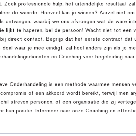
t. Zoek professionele hulp, het uiteindelijke resultaat za
uleer de waarde. Hoeveel kan je winnen? Aarzel niet o
ils ontvangen, waarbij we ons afvroegen wat de ware inte
 lijkt te haperen, bel de persoon! Wacht niet tot een vo
bij direct contact. Begrijp dat het eerste contract dat 
 deal waar je mee eindigt, zal heel anders zijn als je m
rhandelingsdiensten en Coaching voor begeleiding naar d
eve Onderhandeling is een methode waarmee mensen ver
 compromis of een akkoord wordt bereikt, terwijl men arg
chil streven personen, of een organisatie die zij verteg
oor hun positie. Informeer naar onze Coaching en effect