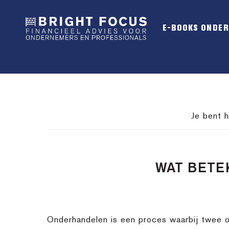
Spring
Door
Spring
naar
naar
naar
E-BOOKS ONDE
de
de
de
hoofdnavigatie
hoofd
voettekst
inhoud
Je bent h
WAT BETE
Onderhandelen is een proces waarbij twee 