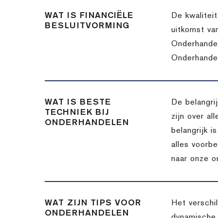
WAT IS FINANCIËLE
De kwalitei
BESLUITVORMING
uitkomst va
Onderhandel
Onderhandel
WAT IS BESTE
De belangri
TECHNIEK BIJ
zijn over a
ONDERHANDELEN
belangrijk 
alles voorbe
naar onze o
WAT ZIJN TIPS VOOR
Het verschi
ONDERHANDELEN
dynamische 