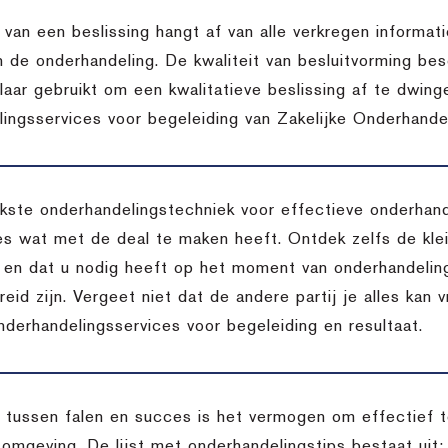
t van een beslissing hangt af van alle verkregen inform
n de onderhandeling. De kwaliteit van besluitvorming bes
aar gebruikt om een kwalitatieve beslissing af te dwing
ingsservices voor begeleiding van Zakelijke Onderhandel
jkste onderhandelingstechniek voor effectieve onderhan
lles wat met de deal te maken heeft. Ontdek zelfs de kle
is en dat u nodig heeft op het moment van onderhandeling
reid zijn. Vergeet niet dat de andere partij je alles kan 
nderhandelingsservices voor begeleiding en resultaat.
l tussen falen en succes is het vermogen om effectief
omgeving. De lijst met onderhandelingstips bestaat uit: