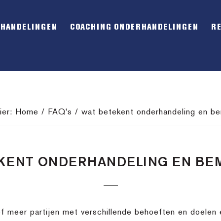
RHANDELINGEN
COACHING ONDERHANDELINGEN
R
ier:
Home
/
FAQ's
/
wat betekent onderhandeling en be
KENT ONDERHANDELING EN BE
of meer partijen met verschillende behoeften en doele