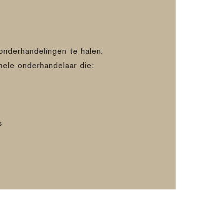
onderhandelingen te halen.
nele onderhandelaar die:
s