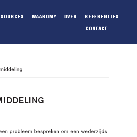
SHOW
OFFSCREEN
ESOURCES
WAAROM?
OVER
REFERENTIES
CONTENT
CONTACT
middeling
MIDDELING
n een probleem bespreken om een wederzijds