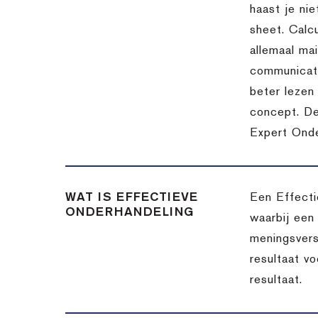
haast je nie
sheet. Calc
allemaal ma
communicatie
beter lezen 
concept. De
Expert Onde
WAT IS EFFECTIEVE
Een Effecti
ONDERHANDELING
waarbij een
meningsvers
resultaat v
resultaat.