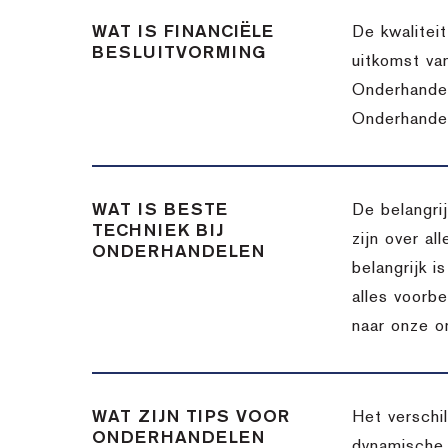
WAT IS FINANCIËLE
De kwalitei
BESLUITVORMING
uitkomst va
Onderhandel
Onderhandel
WAT IS BESTE
De belangri
TECHNIEK BIJ
zijn over a
ONDERHANDELEN
belangrijk 
alles voorbe
naar onze o
WAT ZIJN TIPS VOOR
Het verschi
ONDERHANDELEN
dynamische 