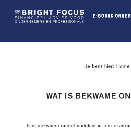
Spring
Door
Spring
naar
naar
naar
E-BOOKS ONDE
de
de
de
hoofdnavigatie
hoofd
voettekst
inhoud
Je bent hier:
Home
WAT IS BEKWAME O
Een bekwame onderhandelaar is een ervaren p