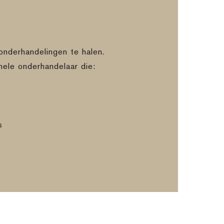
onderhandelingen te halen.
nele onderhandelaar die:
s