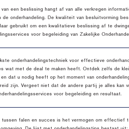
t van een beslissing hangt af van alle verkregen inform
n de onderhandeling. De kwaliteit van besluitvorming bes
aar gebruikt om een kwalitatieve beslissing af te dwing
ingsservices voor begeleiding van Zakelijke Onderhandel
jkste onderhandelingstechniek voor effectieve onderhan
lles wat met de deal te maken heeft. Ontdek zelfs de kle
is en dat u nodig heeft op het moment van onderhandeling
reid zijn. Vergeet niet dat de andere partij je alles kan 
nderhandelingsservices voor begeleiding en resultaat.
l tussen falen en succes is het vermogen om effectief
omgeving. De lijst met onderhandelingstips bestaat uit: