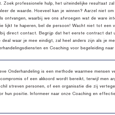
t. Zoek professionele hulp, het uiteindelijke resultaat za
uleer de waarde. Hoeveel kan je winnen? Aarzel niet o
ils ontvangen, waarbij we ons afvroegen wat de ware inte
 lijkt te haperen, bel de persoon! Wacht niet tot een vo
bij direct contact. Begrijp dat het eerste contract dat 
 deal waar je mee eindigt, zal heel anders zijn als je m
rhandelingsdiensten en Coaching voor begeleiding naar d
eve Onderhandeling is een methode waarmee mensen ver
 compromis of een akkoord wordt bereikt, terwijl men arg
chil streven personen, of een organisatie die zij verteg
oor hun positie. Informeer naar onze Coaching en effect