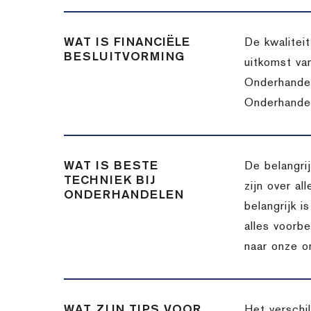
WAT IS FINANCIËLE
De kwalitei
BESLUITVORMING
uitkomst va
Onderhandel
Onderhandel
WAT IS BESTE
De belangri
TECHNIEK BIJ
zijn over a
ONDERHANDELEN
belangrijk 
alles voorbe
naar onze o
WAT ZIJN TIPS VOOR
Het verschi