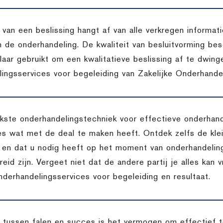
t van een beslissing hangt af van alle verkregen inform
n de onderhandeling. De kwaliteit van besluitvorming bes
aar gebruikt om een kwalitatieve beslissing af te dwing
ingsservices voor begeleiding van Zakelijke Onderhandel
jkste onderhandelingstechniek voor effectieve onderhan
lles wat met de deal te maken heeft. Ontdek zelfs de kle
is en dat u nodig heeft op het moment van onderhandeling
reid zijn. Vergeet niet dat de andere partij je alles kan 
nderhandelingsservices voor begeleiding en resultaat.
l tussen falen en succes is het vermogen om effectief