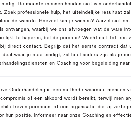
l matig. De meeste mensen houden niet van onderhandele
t. Zoek professionele hulp, het uiteindelijke resultaat za
uleer de waarde. Hoeveel kan je winnen? Aarzel niet o
ils ontvangen, waarbij we ons afvroegen wat de ware inte
 lijkt te haperen, bel de persoon! Wacht niet tot een vo
bij direct contact. Begrijp dat het eerste contract dat 
 deal waar je mee eindigt, zal heel anders zijn als je m
rhandelingsdiensten en Coaching voor begeleiding naar d
eve Onderhandeling is een methode waarmee mensen ver
 compromis of een akkoord wordt bereikt, terwijl men arg
chil streven personen, of een organisatie die zij verteg
oor hun positie. Informeer naar onze Coaching en effect