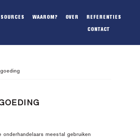
SHOW
OFFSCREEN
ESOURCES
WAAROM?
OVER
REFERENTIES
CONTENT
CONTACT
rgoeding
RGOEDING
e onderhandelaars meestal gebruiken