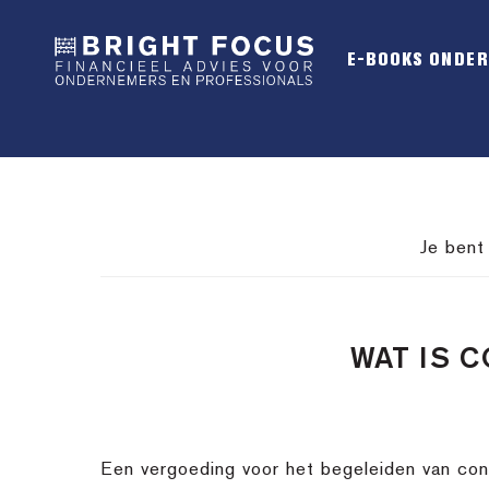
Spring
Door
Spring
naar
naar
naar
E-BOOKS ONDE
de
de
de
hoofdnavigatie
hoofd
voettekst
inhoud
Je bent
WAT IS 
Een vergoeding voor het begeleiden van con