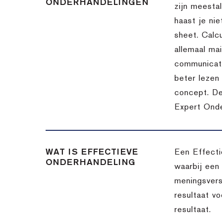
ONDERHANDELINGEN
zijn meesta
haast je nie
sheet. Calc
allemaal ma
communicatie
beter lezen 
concept. De
Expert Onde
WAT IS EFFECTIEVE
Een Effecti
ONDERHANDELING
waarbij een
meningsvers
resultaat v
resultaat.