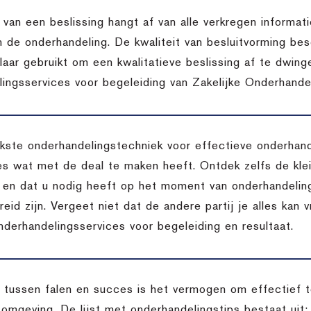
t van een beslissing hangt af van alle verkregen inform
n de onderhandeling. De kwaliteit van besluitvorming bes
aar gebruikt om een kwalitatieve beslissing af te dwing
ingsservices voor begeleiding van Zakelijke Onderhandel
jkste onderhandelingstechniek voor effectieve onderhan
lles wat met de deal te maken heeft. Ontdek zelfs de kle
is en dat u nodig heeft op het moment van onderhandeling
reid zijn. Vergeet niet dat de andere partij je alles kan 
nderhandelingsservices voor begeleiding en resultaat.
l tussen falen en succes is het vermogen om effectief
omgeving. De lijst met onderhandelingstips bestaat uit: