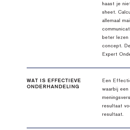
haast je nie
sheet. Calc
allemaal ma
communicatie
beter lezen 
concept. De
Expert Onde
WAT IS EFFECTIEVE
Een Effecti
ONDERHANDELING
waarbij een
meningsvers
resultaat v
resultaat.