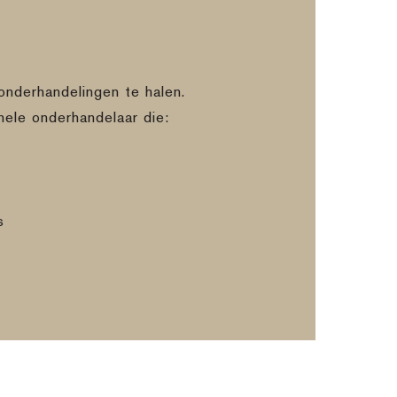
onderhandelingen te halen.
nele onderhandelaar die:
s