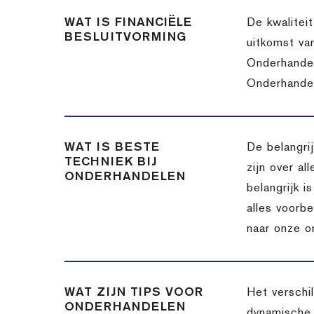
WAT IS FINANCIËLE
De kwalitei
BESLUITVORMING
uitkomst va
Onderhandel
Onderhandel
WAT IS BESTE
De belangri
TECHNIEK BIJ
zijn over a
ONDERHANDELEN
belangrijk 
alles voorbe
naar onze o
WAT ZIJN TIPS VOOR
Het verschi
ONDERHANDELEN
dynamische 