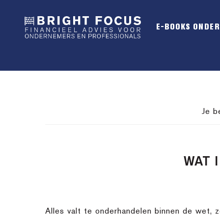
Spring
Door
Spring
naar
naar
naar
E-BOOKS ONDE
de
de
de
hoofdnavigatie
hoofd
voettekst
inhoud
Je b
WAT 
Alles valt te onderhandelen binnen de wet, z