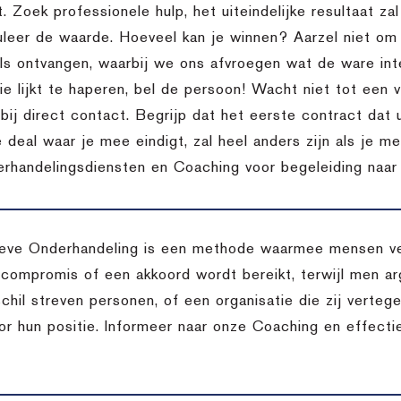
t. Zoek professionele hulp, het uiteindelijke resultaat za
uleer de waarde. Hoeveel kan je winnen? Aarzel niet o
ils ontvangen, waarbij we ons afvroegen wat de ware inte
 lijkt te haperen, bel de persoon! Wacht niet tot een vo
bij direct contact. Begrijp dat het eerste contract dat 
 deal waar je mee eindigt, zal heel anders zijn als je m
rhandelingsdiensten en Coaching voor begeleiding naar d
eve Onderhandeling is een methode waarmee mensen ver
 compromis of een akkoord wordt bereikt, terwijl men arg
chil streven personen, of een organisatie die zij verteg
oor hun positie. Informeer naar onze Coaching en effect