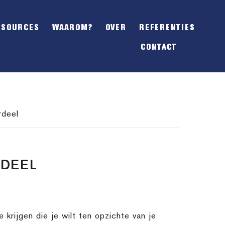
SHOW
OFFSCREEN
ESOURCES
WAAROM?
OVER
REFERENTIES
CONTENT
CONTACT
rdeel
RDEEL
 krijgen die je wilt ten opzichte van je