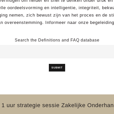
vermogen om helder en snel te denken onder druk en
elle oordeelsvorming en intelligentie, integriteit, be
ing nemen, zich bewust zijn van het proces en de stijl
 overeenstemming. Informeer naar onze begeleiding 
Search the Definitions and FAQ database
1 uur strategie sessie Zakelijke Onderha