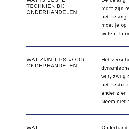
WAT IS BESTE
De belangri
TECHNIEK BIJ
moet zijn o
ONDERHANDELEN
het belangr
moet je op 
willen. Inf
WAT ZIJN TIPS VOOR
Het verschi
ONDERHANDELEN
dynamische 
wilt, zwijg
het beste e
ander zien 
Neem niet a
WAT
Onderhande