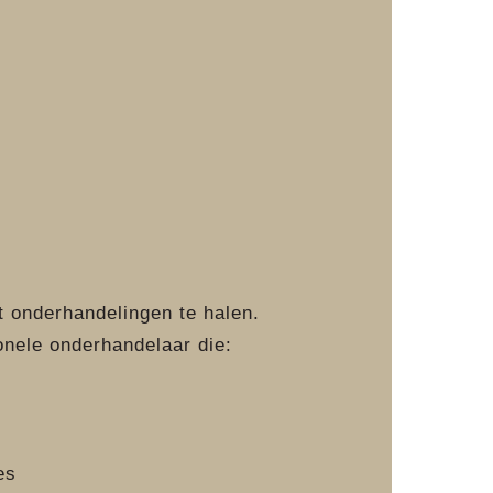
t onderhandelingen te halen.
onele onderhandelaar die:
es