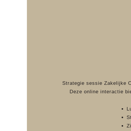
Strategie sessie Zakelijke 
Deze online interactie b
L
S
Z