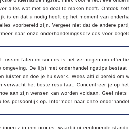
jkste onderhandelingstechniek voor effectieve onder
ver alles wat met de deal te maken heeft. Ontdek zelf
ijk is en dat u nodig heeft op het moment van onderh
alles voorbereid zijn. Vergeet niet dat de andere part
ormeer naar onze onderhandelingsservices voor begele
l tussen falen en succes is het vermogen om effecti
omgeving. De lijst met onderhandelingstips bestaat 
 en luister en doe je huiswerk. Wees altijd bereid om
n verwacht het beste resultaat. Concentreer je op het
hoe aan zijn wensen kan worden voldaan. Geef niets w
lles persoonlijk op. Informeer naar onze onderhandel
lingen zijn een proces, waarbij uiteenlopende stand