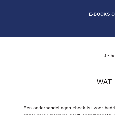
Spring
Door
Spring
naar
naar
naar
E-BOOKS 
de
de
de
hoofdnavigatie
hoofd
voettekst
inhoud
Je b
WAT
Een onderhandelingen checklist voor bedr