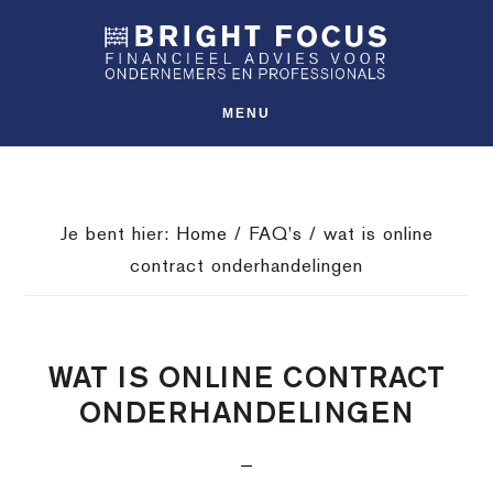
Spring
Door
Spring
SHO
naar
naar
naar
OFFS
CONT
de
de
de
hoofdnavigatie
hoofd
voettekst
MENU
inhoud
Je bent hier:
Home
/
FAQ's
/
wat is online
contract onderhandelingen
WAT IS ONLINE CONTRACT
ONDERHANDELINGEN