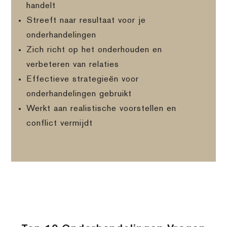
handelt
Streeft naar resultaat voor je
onderhandelingen
Zich richt op het onderhouden en
verbeteren van relaties
Effectieve strategieën voor
onderhandelingen gebruikt
Werkt aan realistische voorstellen en
conflict vermijdt