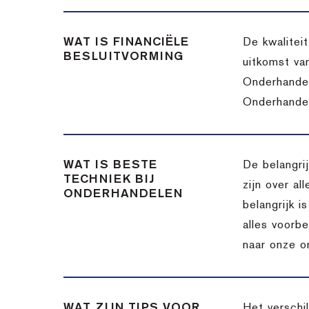
WAT IS FINANCIËLE
De kwalitei
BESLUITVORMING
uitkomst va
Onderhandel
Onderhandel
WAT IS BESTE
De belangri
TECHNIEK BIJ
zijn over a
ONDERHANDELEN
belangrijk 
alles voorbe
naar onze o
WAT ZIJN TIPS VOOR
Het verschi