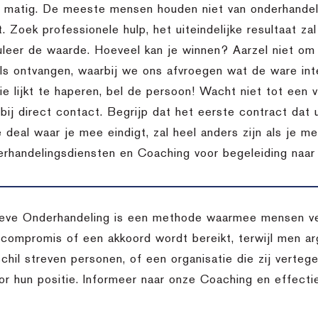
l matig. De meeste mensen houden niet van onderhandele
t. Zoek professionele hulp, het uiteindelijke resultaat za
uleer de waarde. Hoeveel kan je winnen? Aarzel niet o
ils ontvangen, waarbij we ons afvroegen wat de ware inte
 lijkt te haperen, bel de persoon! Wacht niet tot een vo
bij direct contact. Begrijp dat het eerste contract dat 
 deal waar je mee eindigt, zal heel anders zijn als je m
rhandelingsdiensten en Coaching voor begeleiding naar d
eve Onderhandeling is een methode waarmee mensen ver
 compromis of een akkoord wordt bereikt, terwijl men arg
chil streven personen, of een organisatie die zij verteg
oor hun positie. Informeer naar onze Coaching en effect