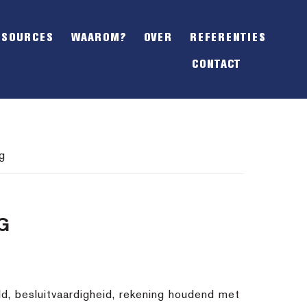
SHOW
OFFSCREEN
ESOURCES
WAAROM?
OVER
REFERENTIES
CONTENT
CONTACT
g
G
d, besluitvaardigheid, rekening houdend met