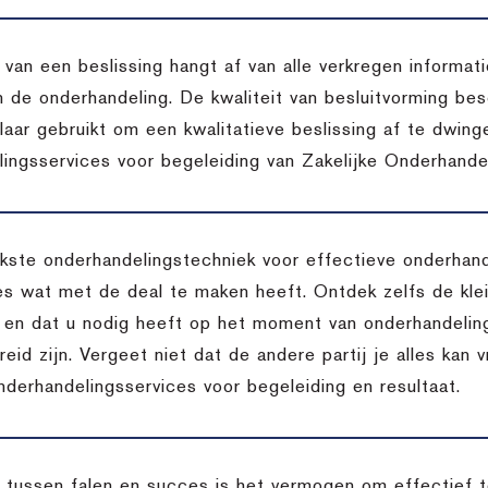
t van een beslissing hangt af van alle verkregen inform
n de onderhandeling. De kwaliteit van besluitvorming bes
aar gebruikt om een kwalitatieve beslissing af te dwing
ingsservices voor begeleiding van Zakelijke Onderhandel
jkste onderhandelingstechniek voor effectieve onderhan
lles wat met de deal te maken heeft. Ontdek zelfs de kle
is en dat u nodig heeft op het moment van onderhandeling
reid zijn. Vergeet niet dat de andere partij je alles kan 
nderhandelingsservices voor begeleiding en resultaat.
l tussen falen en succes is het vermogen om effectief