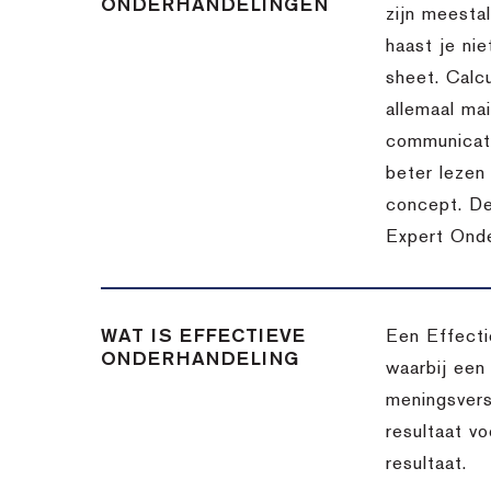
ONDERHANDELINGEN
zijn meesta
haast je nie
sheet. Calc
allemaal ma
communicatie
beter lezen 
concept. De
Expert Onde
WAT IS EFFECTIEVE
Een Effecti
ONDERHANDELING
waarbij een
meningsvers
resultaat v
resultaat.