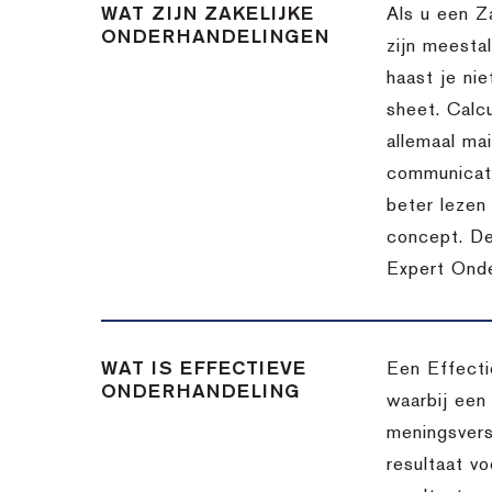
WAT ZIJN ZAKELIJKE
Als u een Z
ONDERHANDELINGEN
zijn meesta
haast je nie
sheet. Calc
allemaal ma
communicatie
beter lezen 
concept. De
Expert Onde
WAT IS EFFECTIEVE
Een Effecti
ONDERHANDELING
waarbij een
meningsvers
resultaat v