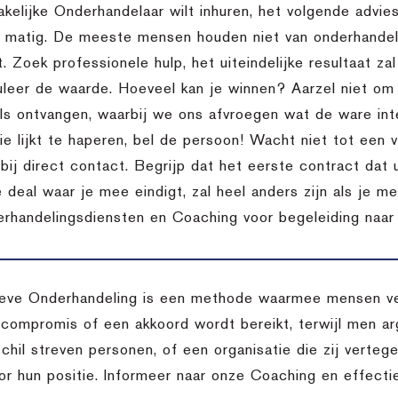
akelijke Onderhandelaar wilt inhuren, het volgende advi
l matig. De meeste mensen houden niet van onderhandele
t. Zoek professionele hulp, het uiteindelijke resultaat za
uleer de waarde. Hoeveel kan je winnen? Aarzel niet o
ils ontvangen, waarbij we ons afvroegen wat de ware inte
 lijkt te haperen, bel de persoon! Wacht niet tot een vo
bij direct contact. Begrijp dat het eerste contract dat 
 deal waar je mee eindigt, zal heel anders zijn als je m
rhandelingsdiensten en Coaching voor begeleiding naar d
eve Onderhandeling is een methode waarmee mensen ver
 compromis of een akkoord wordt bereikt, terwijl men arg
chil streven personen, of een organisatie die zij verteg
oor hun positie. Informeer naar onze Coaching en effect