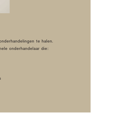
onderhandelingen te halen.
nele onderhandelaar die:
s