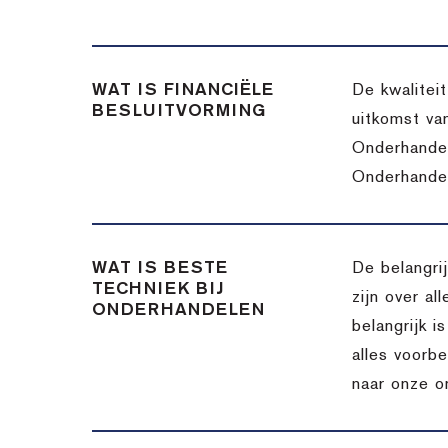
WAT IS FINANCIËLE
De kwalitei
BESLUITVORMING
uitkomst va
Onderhandel
Onderhandel
WAT IS BESTE
De belangri
TECHNIEK BIJ
zijn over a
ONDERHANDELEN
belangrijk 
alles voorbe
naar onze o