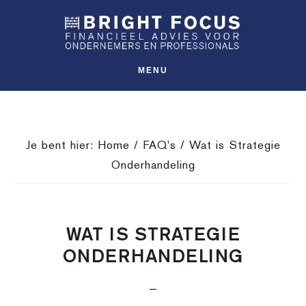
Spring
Door
Spring
SHO
naar
naar
naar
OFFS
CONT
de
de
de
hoofdnavigatie
hoofd
voettekst
MENU
inhoud
Je bent hier:
Home
/
FAQ's
/
Wat is Strategie
Onderhandeling
WAT IS STRATEGIE
ONDERHANDELING