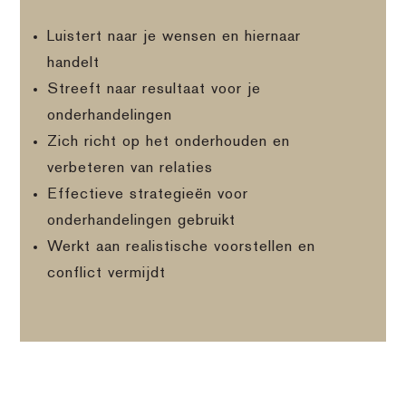
Luistert naar je wensen en hiernaar
handelt
Streeft naar resultaat voor je
onderhandelingen
Zich richt op het onderhouden en
verbeteren van relaties
Effectieve strategieën voor
onderhandelingen gebruikt
Werkt aan realistische voorstellen en
conflict vermijdt