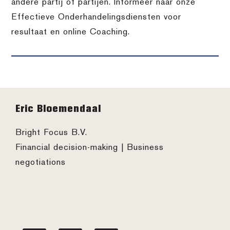
andere partij of partijen. Informeer naar onze
Effectieve Onderhandelingsdiensten voor
resultaat en online Coaching.
Footer
Eric Bloemendaal
Bright Focus B.V.
Financial decision-making | Business
negotiations