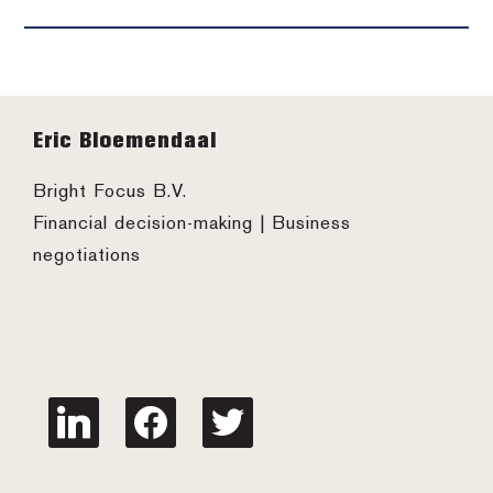
Footer
Eric Bloemendaal
Bright Focus B.V.
Financial decision-making | Business
negotiations
linkedin
facebook
twitter