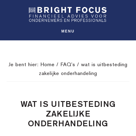
Spring
Door
Spring
SHO
naar
naar
naar
OFFS
CONT
de
de
de
hoofdnavigatie
hoofd
voettekst
MENU
inhoud
Je bent hier:
Home
/
FAQ's
/
wat is uitbesteding
zakelijke onderhandeling
WAT IS UITBESTEDING
ZAKELIJKE
ONDERHANDELING