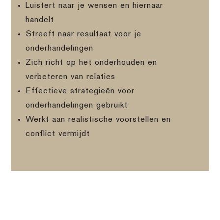
Luistert naar je wensen en hiernaar
handelt
Streeft naar resultaat voor je
onderhandelingen
Zich richt op het onderhouden en
verbeteren van relaties
Effectieve strategieën voor
onderhandelingen gebruikt
Werkt aan realistische voorstellen en
conflict vermijdt