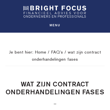
Spring
Door
Spring
SHO
naar
naar
naar
OFFS
CONT
de
de
de
hoofdnavigatie
hoofd
voettekst
MENU
inhoud
Je bent hier:
Home
/
FAQ's
/
wat zijn contract
onderhandelingen fases
WAT ZIJN CONTRACT
ONDERHANDELINGEN FASES