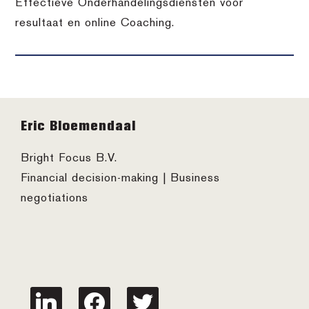
Effectieve Onderhandelingsdiensten voor
resultaat en online Coaching.
Footer
Eric Bloemendaal
Bright Focus B.V.
Financial decision-making | Business
negotiations
linkedin
facebook
twitter