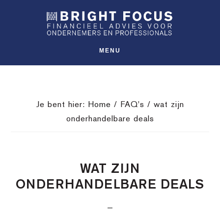
Spring
Door
Spring
SHO
naar
naar
naar
OFFS
CONT
de
de
de
hoofdnavigatie
hoofd
voettekst
MENU
inhoud
Je bent hier:
Home
/
FAQ's
/
wat zijn
onderhandelbare deals
WAT ZIJN
ONDERHANDELBARE DEALS