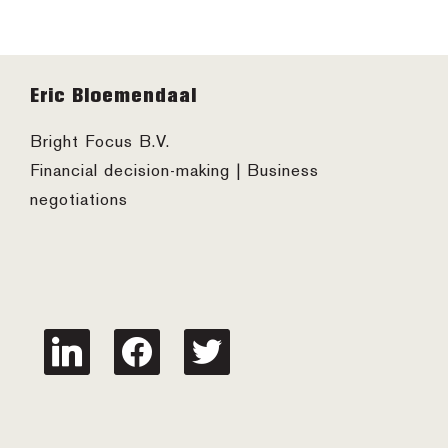
Footer
Eric Bloemendaal
Bright Focus B.V.
Financial decision-making | Business
negotiations
linkedin
facebook
twitter