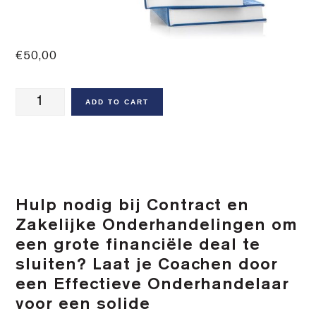
€
50,00
Acht
ADD TO CART
e-
Books
Ultieme
Collectie
over
Hulp nodig bij Contract en
Onderhandelingen
Zakelijke Onderhandelingen om
–
een grote financiële deal te
Bright
sluiten? Laat je Coachen door
Focus
een Effectieve Onderhandelaar
quantity
voor een solide