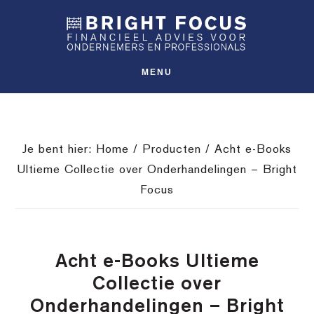
Spring
Door
Spring
SHO
naar
naar
naar
OFFS
CONT
de
de
de
hoofdnavigatie
hoofd
voettekst
MENU
inhoud
Je bent hier:
Home
/
Producten
/
Acht e-Books
Ultieme Collectie over Onderhandelingen – Bright
Focus
Acht e-Books Ultieme
Collectie over
Onderhandelingen – Bright