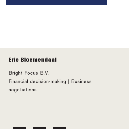
Footer
Eric Bloemendaal
Bright Focus B.V.
Financial decision-making | Business
negotiations