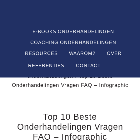
Spring
Door
Spring
SHO
naar
naar
naar
OFF
CON
de
de
de
hoofdnavigatie
hoofd
voettekst
E-BOOKS ONDERHANDELINGEN
inhoud
COACHING ONDERHANDELINGEN
RESOURCES
WAAROM?
OVER
REFERENTIES
CONTACT
Je bent hier:
Home
/
Infographics business
onderhandelingen
/
Top 10 Beste
Onderhandelingen Vragen FAQ – Infographic
Top 10 Beste
Onderhandelingen Vragen
FAQ – Infographic