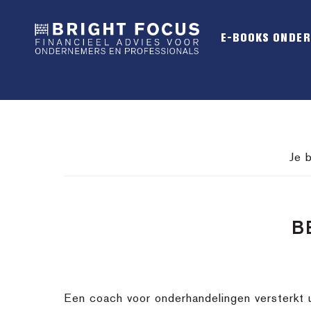
Spring
Door
Spring
naar
naar
naar
E-BOOKS ONDE
de
de
de
hoofdnavigatie
hoofd
voettekst
inhoud
Je 
B
Een coach voor onderhandelingen versterkt 