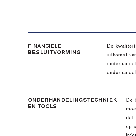
FINANCIËLE
De kwalitei
BESLUITVORMING
uitkomst va
onderhandel
onderhandel
ONDERHANDELINGSTECHNIEK
De 
EN TOOLS
moet
dat 
op a
Info