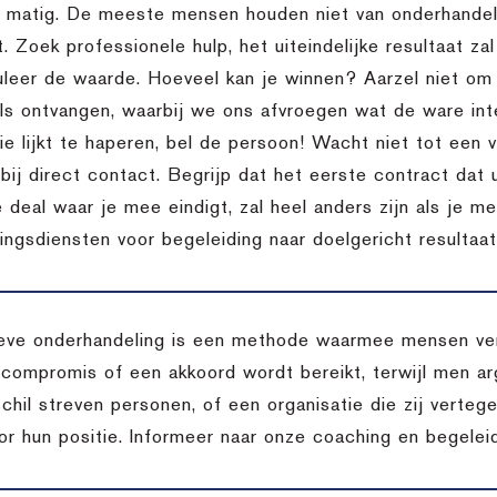
l matig. De meeste mensen houden niet van onderhandele
t. Zoek professionele hulp, het uiteindelijke resultaat za
uleer de waarde. Hoeveel kan je winnen? Aarzel niet o
ils ontvangen, waarbij we ons afvroegen wat de ware inte
 lijkt te haperen, bel de persoon! Wacht niet tot een vo
bij direct contact. Begrijp dat het eerste contract dat 
 deal waar je mee eindigt, zal heel anders zijn als je m
ingsdiensten voor begeleiding naar doelgericht resultaat
eve onderhandeling is een methode waarmee mensen vers
 compromis of een akkoord wordt bereikt, terwijl men arg
chil streven personen, of een organisatie die zij verteg
oor hun positie. Informeer naar onze coaching en begelei