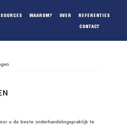
SHOW
OFFSCREEN
ESOURCES
WAAROM?
OVER
REFERENTIES
CONTENT
CONTACT
ngen
EN
or u de beste onderhandelingspraktijk te