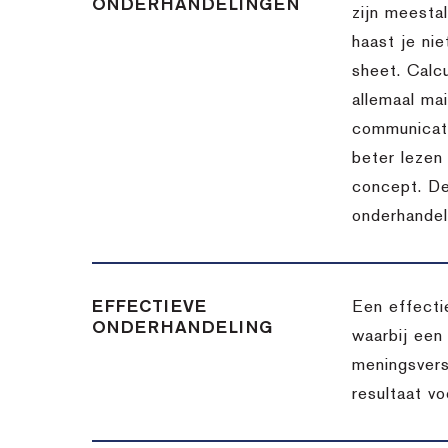
ONDERHANDELINGEN
zijn meesta
haast je nie
sheet. Calc
allemaal ma
communicatie
beter lezen 
concept. De
onderhandel
EFFECTIEVE
Een effecti
ONDERHANDELING
waarbij een
meningsvers
resultaat v