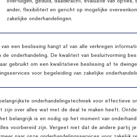
overtuigen, geduld, daadkracht, evaluatie van opties,
ander, flexibiliteit en gericht op mogelijke overeenko
zakelijke onderhandelingen.
t van een beslissing hangt af van alle verkregen inform
n de onderhandeling. De kwaliteit van besluitvorming bes
aar gebruikt om een kwalitatieve beslissing af te dwing
ingsservices voor begeleiding van zakelijke onderhandeli
belangrijkste onderhandelingstechniek voor effectieve o
 zijn over alles wat met de deal te maken heeft. Ontdek
het belangrijk is en nodig op het moment van onderhande
lles voorbereid zijn. Vergeet niet dat de andere partij je
rmeer naar onze onderhandelingsservices voor zakelijk re