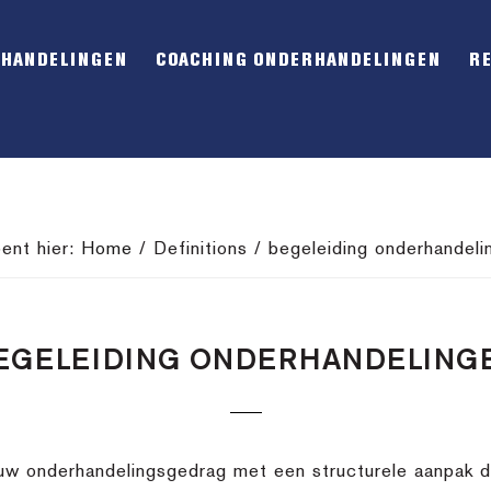
RHANDELINGEN
COACHING ONDERHANDELINGEN
R
bent hier:
Home
/
Definitions
/
begeleiding onderhandeli
EGELEIDING ONDERHANDELING
uw onderhandelingsgedrag met een structurele aanpak do