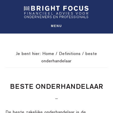
Spring
Door
Spring
SHO
naar
naar
naar
OFFS
CONT
de
de
de
hoofdnavigatie
hoofd
voettekst
MENU
inhoud
Je bent hier:
Home
/
Definitions
/
beste
onderhandelaar
BESTE ONDERHANDELAAR
De beste zakelijke onderhandelaar is de