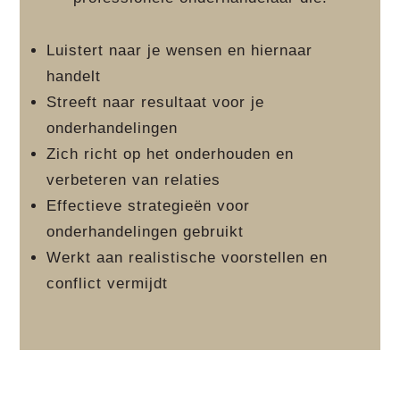
Luistert naar je wensen en hiernaar
handelt
Streeft naar resultaat voor je
onderhandelingen
Zich richt op het onderhouden en
verbeteren van relaties
Effectieve strategieën voor
onderhandelingen gebruikt
Werkt aan realistische voorstellen en
conflict vermijdt