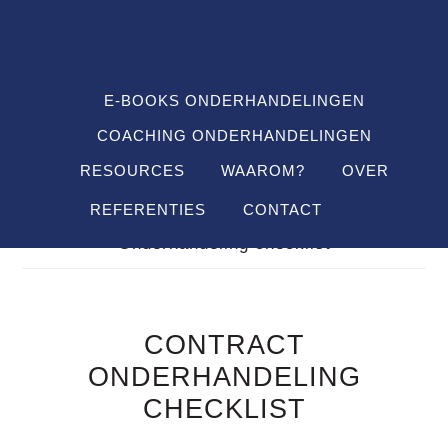
Spring
Door
Spring
SHO
naar
naar
naar
OFF
CON
de
de
de
hoofdnavigatie
hoofd
voettekst
E-BOOKS ONDERHANDELINGEN
inhoud
COACHING ONDERHANDELINGEN
RESOURCES
WAAROM?
OVER
REFERENTIES
CONTACT
Je bent hier:
Home
/
Definitions
/
Contract
Onderhandeling checklist
CONTRACT
ONDERHANDELING
CHECKLIST