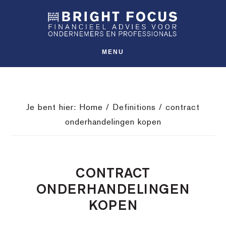
Spring
Door
Spring
SHO
naar
naar
naar
OFFS
CONT
de
de
de
hoofdnavigatie
hoofd
voettekst
MENU
inhoud
Je bent hier:
Home
/
Definitions
/
contract
onderhandelingen kopen
CONTRACT
ONDERHANDELINGEN
KOPEN