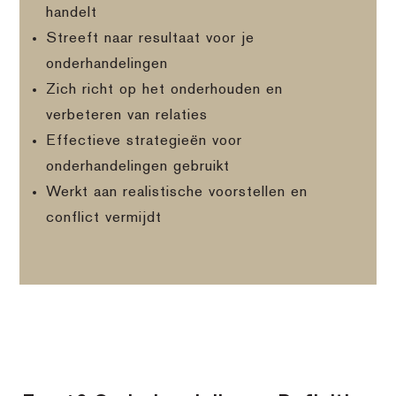
handelt
Streeft naar resultaat voor je
onderhandelingen
Zich richt op het onderhouden en
verbeteren van relaties
Effectieve strategieën voor
onderhandelingen gebruikt
Werkt aan realistische voorstellen en
conflict vermijdt