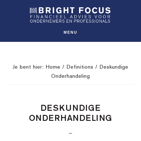
Spring
Door
Spring
SHO
naar
naar
naar
OFFS
CONT
de
de
de
hoofdnavigatie
hoofd
voettekst
MENU
inhoud
Je bent hier:
Home
/
Definitions
/
Deskundige
Onderhandeling
DESKUNDIGE
ONDERHANDELING