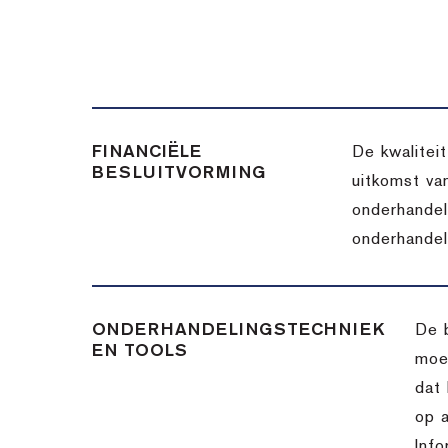
FINANCIËLE
De kwalitei
BESLUITVORMING
uitkomst va
onderhandel
onderhandel
ONDERHANDELINGSTECHNIEK
De 
EN TOOLS
moet
dat 
op a
Info