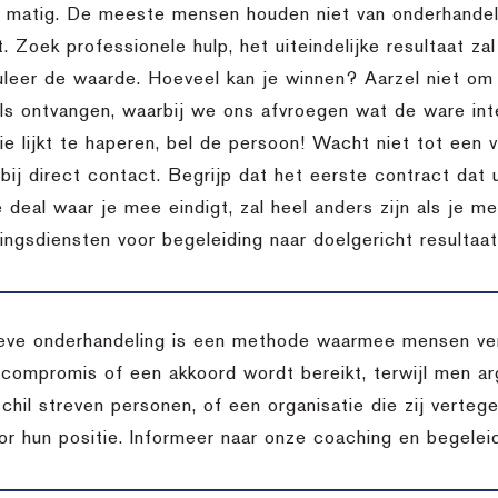
l matig. De meeste mensen houden niet van onderhandele
t. Zoek professionele hulp, het uiteindelijke resultaat za
uleer de waarde. Hoeveel kan je winnen? Aarzel niet o
ils ontvangen, waarbij we ons afvroegen wat de ware inte
 lijkt te haperen, bel de persoon! Wacht niet tot een vo
bij direct contact. Begrijp dat het eerste contract dat 
 deal waar je mee eindigt, zal heel anders zijn als je m
ingsdiensten voor begeleiding naar doelgericht resultaat
eve onderhandeling is een methode waarmee mensen vers
 compromis of een akkoord wordt bereikt, terwijl men arg
chil streven personen, of een organisatie die zij verteg
oor hun positie. Informeer naar onze coaching en begelei