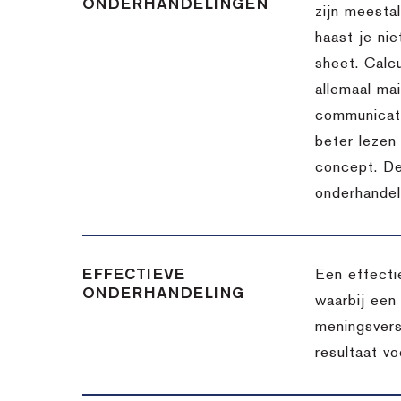
ONDERHANDELINGEN
zijn meesta
haast je nie
sheet. Calc
allemaal ma
communicatie
beter lezen 
concept. De
onderhandel
EFFECTIEVE
Een effecti
ONDERHANDELING
waarbij een
meningsvers
resultaat v