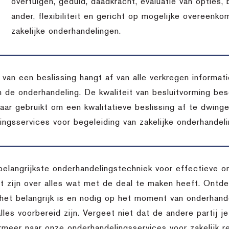
overtuigen, geduld, daadkracht, evaluatie van opties,
ander, flexibiliteit en gericht op mogelijke overeenko
zakelijke onderhandelingen.
t van een beslissing hangt af van alle verkregen inform
n de onderhandeling. De kwaliteit van besluitvorming bes
aar gebruikt om een kwalitatieve beslissing af te dwing
ingsservices voor begeleiding van zakelijke onderhandeli
belangrijkste onderhandelingstechniek voor effectieve o
 zijn over alles wat met de deal te maken heeft. Ontdek
het belangrijk is en nodig op het moment van onderhande
lles voorbereid zijn. Vergeet niet dat de andere partij je
rmeer naar onze onderhandelingsservices voor zakelijk re