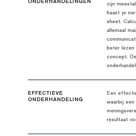
ONDERHANDELINGEN
zijn meesta
haast je nie
sheet. Calc
allemaal ma
communicatie
beter lezen 
concept. De
onderhandel
EFFECTIEVE
Een effecti
ONDERHANDELING
waarbij een
meningsvers
resultaat v