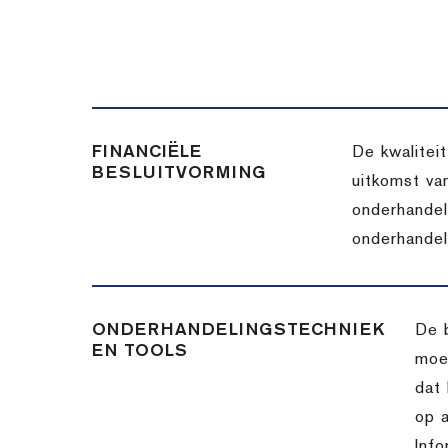
FINANCIËLE
De kwalitei
BESLUITVORMING
uitkomst va
onderhandel
onderhandel
ONDERHANDELINGSTECHNIEK
De 
EN TOOLS
moet
dat 
op a
Info