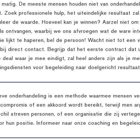
l matig. De meeste mensen houden niet van onderhandele
t. Zoek professionele hulp, het uiteindelijke resultaat za
uleer de waarde. Hoeveel kan je winnen? Aarzel niet o
ils ontvangen, waarbij we ons afvroegen wat de ware inte
 lijkt te haperen, bel de persoon! Wacht niet tot een vo
bij direct contact. Begrijp dat het eerste contract dat 
 deal waar je mee eindigt, zal heel anders zijn als je m
ingsdiensten voor begeleiding naar doelgericht resultaat
eve onderhandeling is een methode waarmee mensen vers
 compromis of een akkoord wordt bereikt, terwijl men arg
chil streven personen, of een organisatie die zij verteg
oor hun positie. Informeer naar onze coaching en begelei