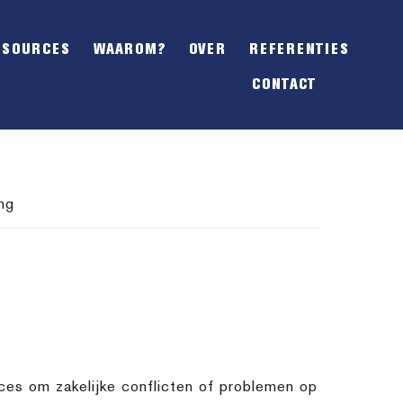
SHOW
OFFSCREEN
ESOURCES
WAAROM?
OVER
REFERENTIES
CONTENT
CONTACT
ng
ces om zakelijke conflicten of problemen op