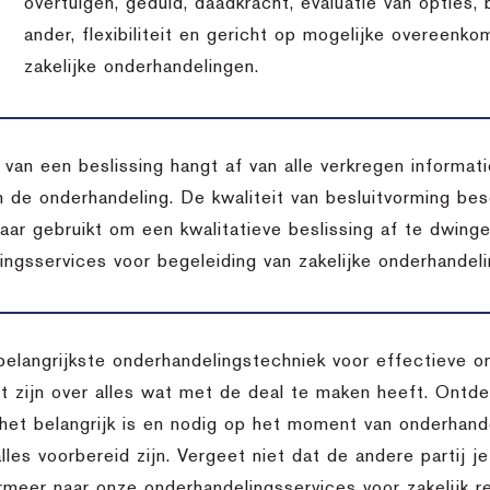
overtuigen, geduld, daadkracht, evaluatie van opties,
ander, flexibiliteit en gericht op mogelijke overeenko
zakelijke onderhandelingen.
t van een beslissing hangt af van alle verkregen inform
n de onderhandeling. De kwaliteit van besluitvorming bes
aar gebruikt om een kwalitatieve beslissing af te dwing
ingsservices voor begeleiding van zakelijke onderhandeli
belangrijkste onderhandelingstechniek voor effectieve o
 zijn over alles wat met de deal te maken heeft. Ontdek
het belangrijk is en nodig op het moment van onderhande
lles voorbereid zijn. Vergeet niet dat de andere partij je
rmeer naar onze onderhandelingsservices voor zakelijk re