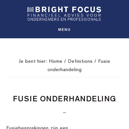
Spring
Door
Spring
SHO
naar
naar
naar
OFFS
CONT
de
de
de
hoofdnavigatie
hoofd
voettekst
MENU
inhoud
Je bent hier:
Home
/
Definitions
/
Fusie
onderhandeling
FUSIE ONDERHANDELING
Fusiebesprekingen zijn een