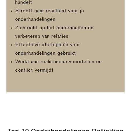
handelt
Streeft naar resultaat voor je
onderhandelingen
Zich richt op het onderhouden en
verbeteren van relaties
Effectieve strategieën voor
onderhandelingen gebruikt
Werkt aan realistische voorstellen en
conflict vermijdt