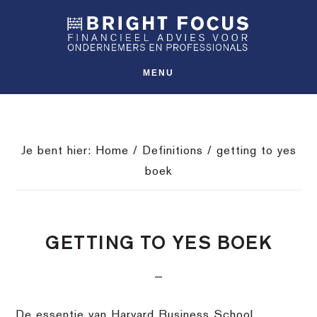
Spring
Door
Spring
SHO
naar
naar
naar
OFFS
CONT
de
de
de
hoofdnavigatie
hoofd
voettekst
MENU
inhoud
Je bent hier:
Home
/
Definitions
/
getting to yes
boek
GETTING TO YES BOEK
De essentie van Harvard Business School