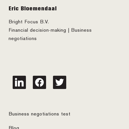
Footer
Eric Bloemendaal
Bright Focus B.V.
Financial decision-making | Business
negotiations
linkedin
facebook
twitter
Business negotiations test
Blog