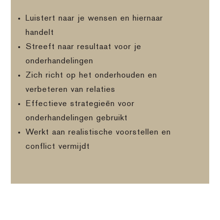
Luistert naar je wensen en hiernaar
handelt
Streeft naar resultaat voor je
onderhandelingen
Zich richt op het onderhouden en
verbeteren van relaties
Effectieve strategieën voor
onderhandelingen gebruikt
Werkt aan realistische voorstellen en
conflict vermijdt