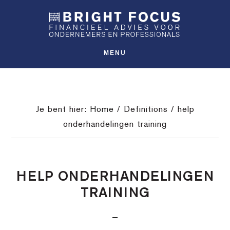
Spring
Door
Spring
SHO
naar
naar
naar
OFFS
CONT
de
de
de
hoofdnavigatie
hoofd
voettekst
MENU
inhoud
Je bent hier:
Home
/
Definitions
/
help
onderhandelingen training
HELP ONDERHANDELINGEN
TRAINING