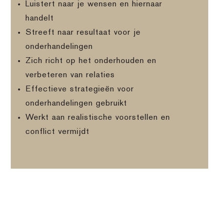
Luistert naar je wensen en hiernaar
handelt
Streeft naar resultaat voor je
onderhandelingen
Zich richt op het onderhouden en
verbeteren van relaties
Effectieve strategieën voor
onderhandelingen gebruikt
Werkt aan realistische voorstellen en
conflict vermijdt