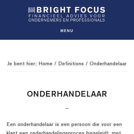
Spring
Door
Spring
SHO
naar
naar
naar
OFFS
CONT
de
de
de
hoofdnavigatie
hoofd
voettekst
MENU
inhoud
Je bent hier:
Home
/
Definitions
/
Onderhandelaar
ONDERHANDELAAR
Een onderhandelaar is een persoon die voor een
klant een onderhandelingsproces begeleidt, met