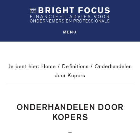
Spring
Door
Spring
SHO
naar
naar
naar
OFFS
CONT
de
de
de
hoofdnavigatie
hoofd
voettekst
MENU
inhoud
Je bent hier:
Home
/
Definitions
/
Onderhandelen
door Kopers
ONDERHANDELEN DOOR
KOPERS