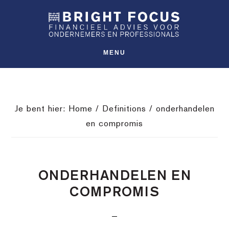
Spring
Door
Spring
SHO
naar
naar
naar
OFFS
CONT
de
de
de
hoofdnavigatie
hoofd
voettekst
MENU
inhoud
Je bent hier:
Home
/
Definitions
/
onderhandelen
en compromis
ONDERHANDELEN EN
COMPROMIS