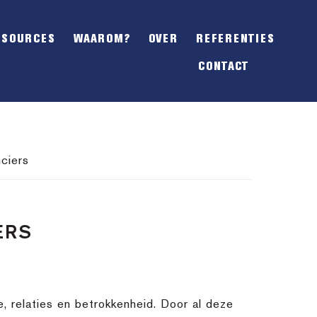
SHOW
OFFSCREEN
ESOURCES
WAAROM?
OVER
REFERENTIES
CONTENT
CONTACT
ciers
ERS
e, relaties en betrokkenheid. Door al deze