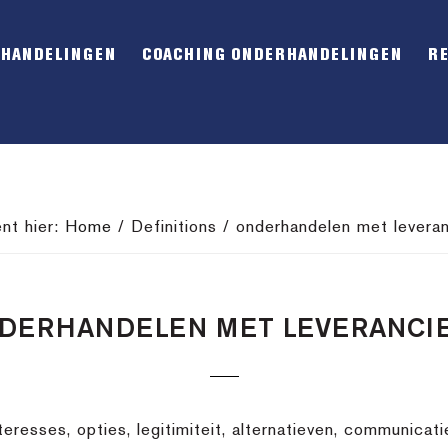
RHANDELINGEN
COACHING ONDERHANDELINGEN
R
nt hier:
Home
/
Definitions
/
onderhandelen met leveran
DERHANDELEN MET LEVERANCI
resses, opties, legitimiteit, alternatieven, communicati