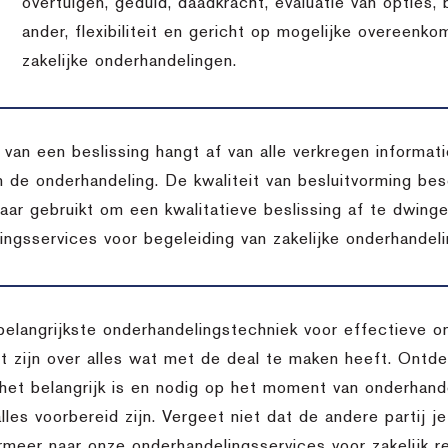
overtuigen, geduld, daadkracht, evaluatie van opties,
ander, flexibiliteit en gericht op mogelijke overeenko
zakelijke onderhandelingen.
t van een beslissing hangt af van alle verkregen inform
n de onderhandeling. De kwaliteit van besluitvorming bes
aar gebruikt om een kwalitatieve beslissing af te dwing
ingsservices voor begeleiding van zakelijke onderhandeli
belangrijkste onderhandelingstechniek voor effectieve o
 zijn over alles wat met de deal te maken heeft. Ontdek
het belangrijk is en nodig op het moment van onderhande
lles voorbereid zijn. Vergeet niet dat de andere partij je
rmeer naar onze onderhandelingsservices voor zakelijk re