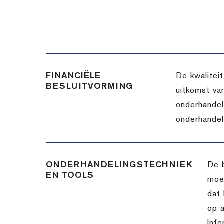
FINANCIËLE
De kwalitei
BESLUITVORMING
uitkomst va
onderhandel
onderhandel
ONDERHANDELINGSTECHNIEK
De 
EN TOOLS
moet
dat 
op a
Info