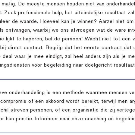
l matig. De meeste mensen houden niet van onderhandele
t. Zoek professionele hulp, het uiteindelijke resultaat za
uleer de waarde. Hoeveel kan je winnen? Aarzel niet o
ils ontvangen, waarbij we ons afvroegen wat de ware inte
 lijkt te haperen, bel de persoon! Wacht niet tot een vo
bij direct contact. Begrijp dat het eerste contract dat 
 deal waar je mee eindigt, zal heel anders zijn als je m
ingsdiensten voor begeleiding naar doelgericht resultaat
eve onderhandeling is een methode waarmee mensen vers
 compromis of een akkoord wordt bereikt, terwijl men arg
chil streven personen, of een organisatie die zij verteg
oor hun positie. Informeer naar onze coaching en begelei