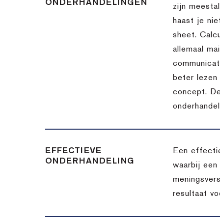
ONDERHANDELINGEN
zijn meesta
haast je nie
sheet. Calc
allemaal ma
communicatie
beter lezen 
concept. De
onderhandel
EFFECTIEVE
Een effecti
ONDERHANDELING
waarbij een
meningsvers
resultaat v