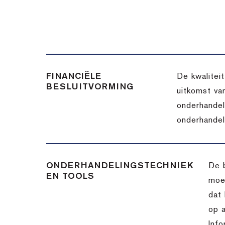
FINANCIËLE
De kwalitei
BESLUITVORMING
uitkomst va
onderhandel
onderhandel
ONDERHANDELINGSTECHNIEK
De 
EN TOOLS
moet
dat 
op a
Info