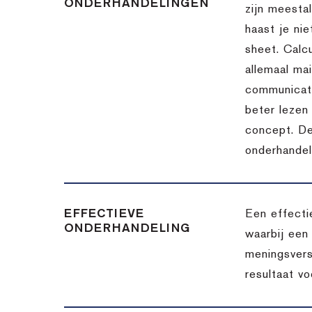
ONDERHANDELINGEN
zijn meesta
haast je nie
sheet. Calc
allemaal ma
communicatie
beter lezen 
concept. De
onderhandel
EFFECTIEVE
Een effecti
ONDERHANDELING
waarbij een
meningsvers
resultaat v