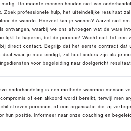
l matig. De meeste mensen houden niet van onderhandele
t. Zoek professionele hulp, het uiteindelijke resultaat za
uleer de waarde. Hoeveel kan je winnen? Aarzel niet o
ils ontvangen, waarbij we ons afvroegen wat de ware inte
 lijkt te haperen, bel de persoon! Wacht niet tot een vo
bij direct contact. Begrijp dat het eerste contract dat 
 deal waar je mee eindigt, zal heel anders zijn als je m
ingsdiensten voor begeleiding naar doelgericht resultaat
eve onderhandeling is een methode waarmee mensen vers
 compromis of een akkoord wordt bereikt, terwijl men arg
chil streven personen, of een organisatie die zij verteg
oor hun positie. Informeer naar onze coaching en begelei