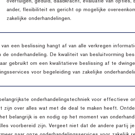
overtuigen, geduld, daadkracht, evaluatie van opties,
ander, flexibiliteit en gericht op mogelijke overeenko
zakelijke onderhandelingen.
t van een beslissing hangt af van alle verkregen inform
n de onderhandeling. De kwaliteit van besluitvorming bes
aar gebruikt om een kwalitatieve beslissing af te dwing
ingsservices voor begeleiding van zakelijke onderhandeli
belangrijkste onderhandelingstechniek voor effectieve o
 zijn over alles wat met de deal te maken heeft. Ontdek
het belangrijk is en nodig op het moment van onderhande
lles voorbereid zijn. Vergeet niet dat de andere partij je
rmeer naar onze onderhandelingsservices voor zakelijk re