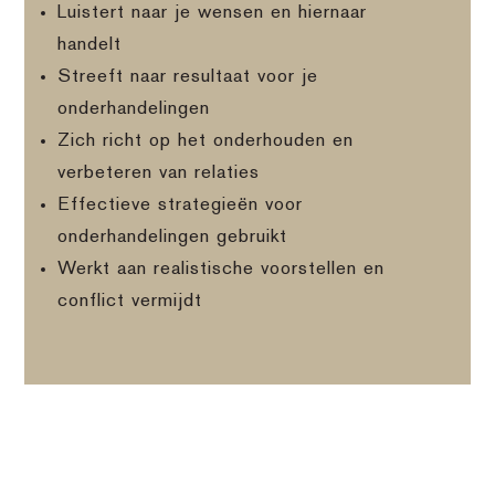
Luistert naar je wensen en hiernaar
handelt
Streeft naar resultaat voor je
onderhandelingen
Zich richt op het onderhouden en
verbeteren van relaties
Effectieve strategieën voor
onderhandelingen gebruikt
Werkt aan realistische voorstellen en
conflict vermijdt