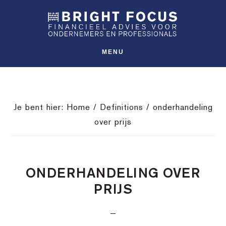
Spring
Door
Spring
SHO
naar
naar
naar
OFFS
CONT
de
de
de
hoofdnavigatie
hoofd
voettekst
MENU
inhoud
Je bent hier:
Home
/
Definitions
/
onderhandeling
over prijs
ONDERHANDELING OVER
PRIJS