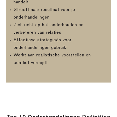
handelt
Streeft naar resultaat voor je
onderhandelingen
Zich richt op het onderhouden en
verbeteren van relaties
Effectieve strategieën voor
onderhandelingen gebruikt
Werkt aan realistische voorstellen en
conflict vermijdt