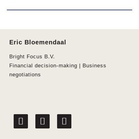
Footer
Eric Bloemendaal
Bright Focus B.V.
Financial decision-making | Business
negotiations
linkedin
facebook
twitter