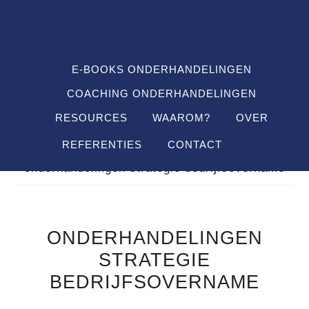
Spring
Door
Spring
SHO
naar
naar
naar
OFF
CON
de
de
de
hoofdnavigatie
hoofd
voettekst
E-BOOKS ONDERHANDELINGEN
inhoud
COACHING ONDERHANDELINGEN
RESOURCES
WAAROM?
OVER
REFERENTIES
CONTACT
Je bent hier:
Home
/
Definitions
/
onderhandelingen strategie bedrijfsovername
ONDERHANDELINGEN
STRATEGIE
BEDRIJFSOVERNAME