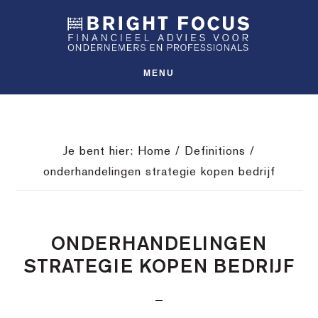
Spring
Door
Spring
SHO
naar
naar
naar
OFFS
CONT
de
de
de
hoofdnavigatie
hoofd
voettekst
MENU
inhoud
Je bent hier:
Home
/
Definitions
/
onderhandelingen strategie kopen bedrijf
ONDERHANDELINGEN
STRATEGIE KOPEN BEDRIJF