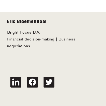
Footer
Eric Bloemendaal
Bright Focus B.V.
Financial decision-making | Business
negotiations
linkedin
facebook
twitter