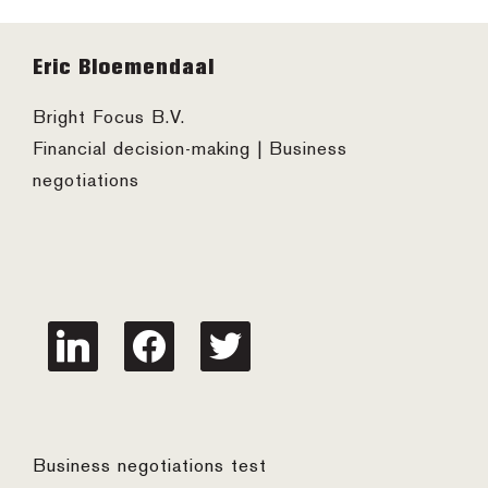
Footer
Eric Bloemendaal
Bright Focus B.V.
Financial decision-making | Business
negotiations
linkedin
facebook
twitter
Business negotiations test