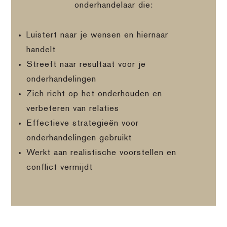
onderhandelaar die:
Luistert naar je wensen en hiernaar
handelt
Streeft naar resultaat voor je
onderhandelingen
Zich richt op het onderhouden en
verbeteren van relaties
Effectieve strategieën voor
onderhandelingen gebruikt
Werkt aan realistische voorstellen en
conflict vermijdt