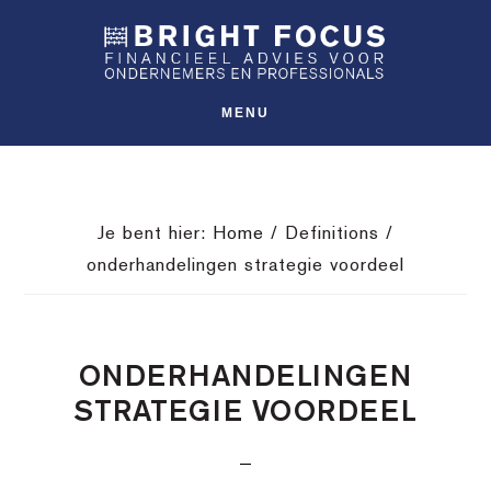
Spring
Door
Spring
SHO
naar
naar
naar
OFFS
CONT
de
de
de
hoofdnavigatie
hoofd
voettekst
MENU
inhoud
Je bent hier:
Home
/
Definitions
/
onderhandelingen strategie voordeel
ONDERHANDELINGEN
STRATEGIE VOORDEEL