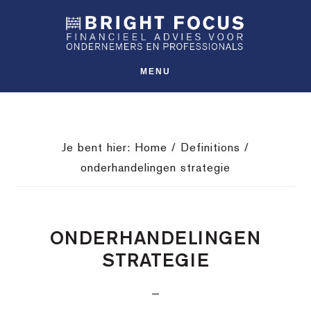
Spring
Door
Spring
SHO
naar
naar
naar
OFFS
CONT
de
de
de
hoofdnavigatie
hoofd
voettekst
MENU
inhoud
Je bent hier:
Home
/
Definitions
/
onderhandelingen strategie
ONDERHANDELINGEN
STRATEGIE