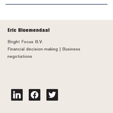
Footer
Eric Bloemendaal
Bright Focus B.V.
Financial decision-making | Business
negotiations
linkedin
facebook
twitter