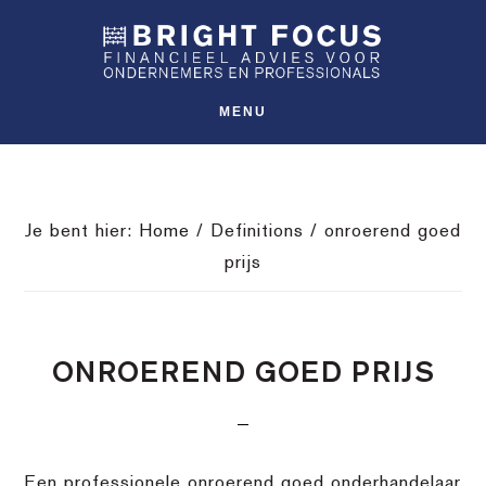
Spring
Door
Spring
SHO
naar
naar
naar
OFFS
CONT
de
de
de
hoofdnavigatie
hoofd
voettekst
MENU
inhoud
Je bent hier:
Home
/
Definitions
/
onroerend goed
prijs
ONROEREND GOED PRIJS
Een professionele onroerend goed onderhandelaar