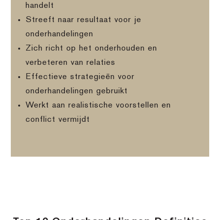
handelt
Streeft naar resultaat voor je
onderhandelingen
Zich richt op het onderhouden en
verbeteren van relaties
Effectieve strategieën voor
onderhandelingen gebruikt
Werkt aan realistische voorstellen en
conflict vermijdt