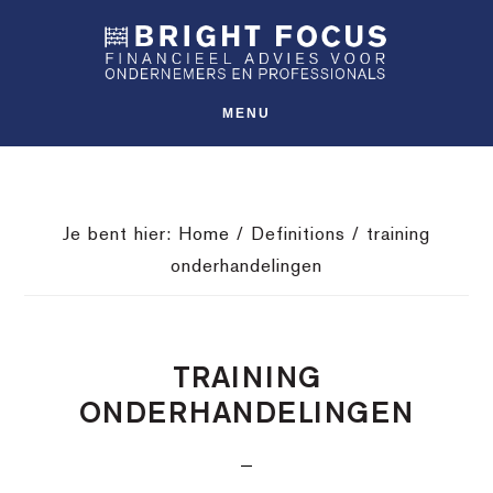
Spring
Door
Spring
SHO
naar
naar
naar
OFFS
CONT
de
de
de
hoofdnavigatie
hoofd
voettekst
MENU
inhoud
Je bent hier:
Home
/
Definitions
/
training
onderhandelingen
TRAINING
ONDERHANDELINGEN