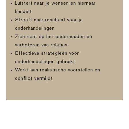
Luistert naar je wensen en hiernaar
handelt
Streeft naar resultaat voor je
onderhandelingen
Zich richt op het onderhouden en
verbeteren van relaties
Effectieve strategieën voor
onderhandelingen gebruikt
Werkt aan realistische voorstellen en
conflict vermijdt