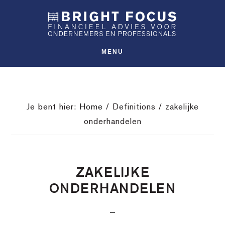
Spring
Door
Spring
SHO
naar
naar
naar
OFFS
CONT
de
de
de
hoofdnavigatie
hoofd
voettekst
MENU
inhoud
Je bent hier:
Home
/
Definitions
/
zakelijke
onderhandelen
ZAKELIJKE
ONDERHANDELEN