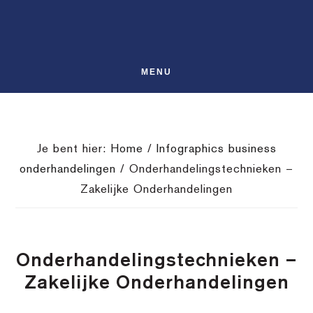
Spring
Door
Spring
SHO
naar
naar
naar
OFFS
CONT
de
de
de
hoofdnavigatie
hoofd
voettekst
MENU
inhoud
Je bent hier:
Home
/
Infographics business
onderhandelingen
/
Onderhandelingstechnieken –
Zakelijke Onderhandelingen
Onderhandelingstechnieken –
Zakelijke Onderhandelingen