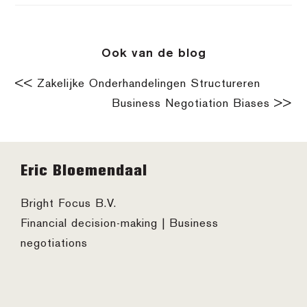
Ook van de blog
<< Zakelijke Onderhandelingen Structureren
Business Negotiation Biases >>
Footer
Eric Bloemendaal
Bright Focus B.V.
Financial decision-making | Business
negotiations