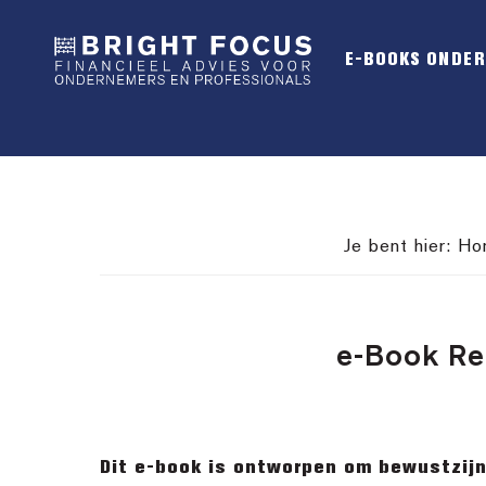
Spring
Door
Spring
naar
naar
naar
E-BOOKS ONDE
de
de
de
hoofdnavigatie
hoofd
voettekst
inhoud
Je bent hier:
Ho
e-Book Rel
Dit e-book is ontworpen om bewustzijn