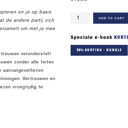
epteren en je op basis
e-
ADD TO CART
t de andere partij zich
Book
verzamelt om met je mee
Relations,
Speciale e-book
KORT
Authority
&
50% KORTING - BUNDLE
rtrouwen veronderstelt
Deadlock
ouwen zonder alle feiten
in
e aanvangsverliezen
Negotiation
eloningen. Vertrouwen en
quantity
ezen vroegtijdig te