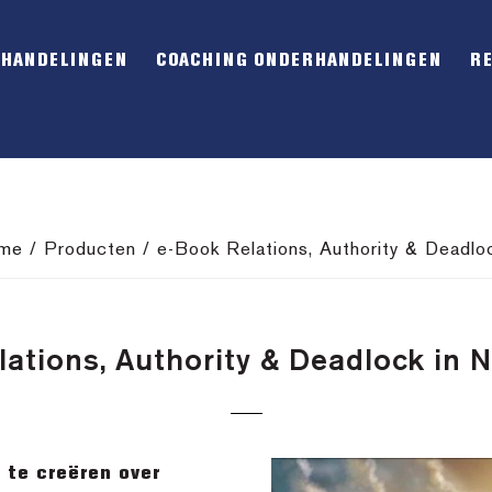
RHANDELINGEN
COACHING ONDERHANDELINGEN
R
me
/
Producten
/
e-Book Relations, Authority & Deadloc
ations, Authority & Deadlock in 
 te creëren over