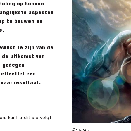
ndeling op kunnen
langrijkste aspecten
 op te bouwen en
s.
ewust te zijn van de
t de uitkomst van
n gedegen
 effectief een
 naar resultaat.
en, kunt u dit als volgt
€
19,95