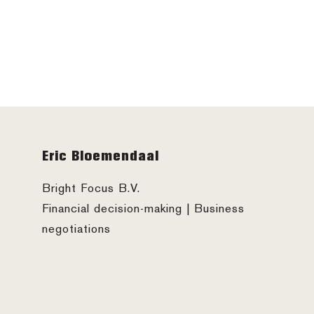
Footer
Eric Bloemendaal
Bright Focus B.V.
Financial decision-making | Business
negotiations