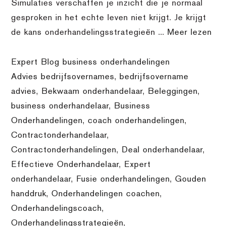
Simulaties verschaffen je inzicht die je normaal
gesproken in het echte leven niet krijgt. Je krijgt
de kans onderhandelingsstrategieën ...
Meer lezen
Expert Blog business onderhandelingen
Advies bedrijfsovernames
,
bedrijfsovername
advies
,
Bekwaam onderhandelaar
,
Beleggingen
,
business onderhandelaar
,
Business
Onderhandelingen
,
coach onderhandelingen
,
Contractonderhandelaar
,
Contractonderhandelingen
,
Deal onderhandelaar
,
Effectieve Onderhandelaar
,
Expert
onderhandelaar
,
Fusie onderhandelingen
,
Gouden
handdruk
,
Onderhandelingen coachen
,
Onderhandelingscoach
,
Onderhandelingsstrategieën
,