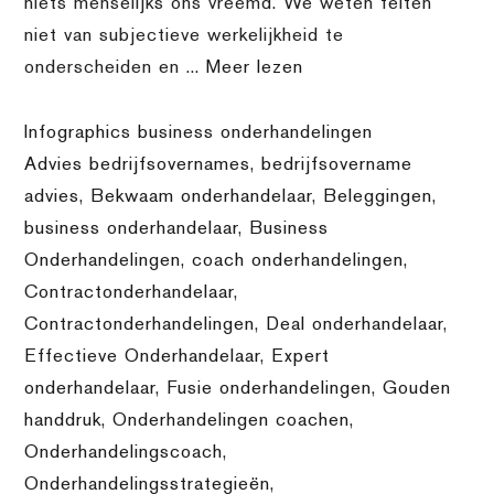
niets menselijks ons vreemd. We weten feiten
niet van subjectieve werkelijkheid te
onderscheiden en ...
Meer lezen
Infographics business onderhandelingen
Advies bedrijfsovernames
,
bedrijfsovername
advies
,
Bekwaam onderhandelaar
,
Beleggingen
,
business onderhandelaar
,
Business
Onderhandelingen
,
coach onderhandelingen
,
Contractonderhandelaar
,
Contractonderhandelingen
,
Deal onderhandelaar
,
Effectieve Onderhandelaar
,
Expert
onderhandelaar
,
Fusie onderhandelingen
,
Gouden
handdruk
,
Onderhandelingen coachen
,
Onderhandelingscoach
,
Onderhandelingsstrategieën
,