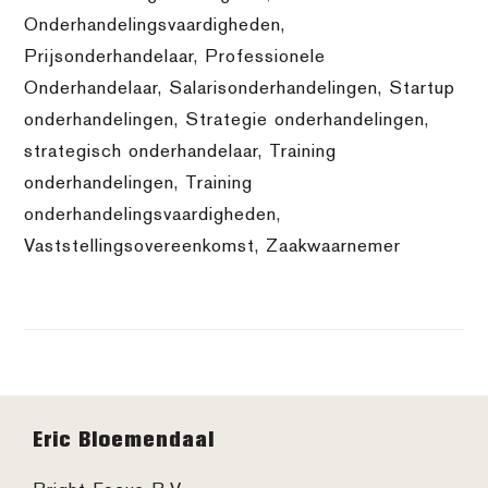
Onderhandelingsvaardigheden
,
Prijsonderhandelaar
,
Professionele
Onderhandelaar
,
Salarisonderhandelingen
,
Startup
onderhandelingen
,
Strategie onderhandelingen
,
strategisch onderhandelaar
,
Training
onderhandelingen
,
Training
onderhandelingsvaardigheden
,
Vaststellingsovereenkomst
,
Zaakwaarnemer
Footer
Eric Bloemendaal