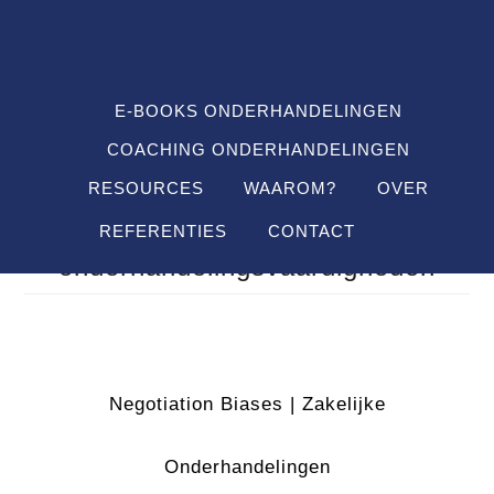
Spring
Door
Spring
SHO
naar
naar
naar
OFF
CON
de
de
de
hoofdnavigatie
hoofd
voettekst
E-BOOKS ONDERHANDELINGEN
inhoud
COACHING ONDERHANDELINGEN
RESOURCES
WAAROM?
OVER
Training
REFERENTIES
CONTACT
onderhandelingsvaardigheden
Negotiation Biases | Zakelijke
Onderhandelingen