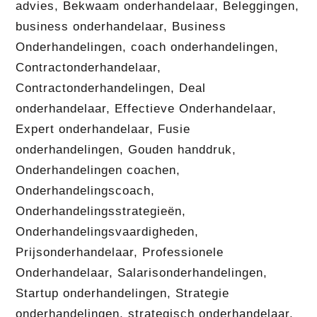
advies
,
Bekwaam onderhandelaar
,
Beleggingen
,
business onderhandelaar
,
Business
Onderhandelingen
,
coach onderhandelingen
,
Contractonderhandelaar
,
Contractonderhandelingen
,
Deal
onderhandelaar
,
Effectieve Onderhandelaar
,
Expert onderhandelaar
,
Fusie
onderhandelingen
,
Gouden handdruk
,
Onderhandelingen coachen
,
Onderhandelingscoach
,
Onderhandelingsstrategieën
,
Onderhandelingsvaardigheden
,
Prijsonderhandelaar
,
Professionele
Onderhandelaar
,
Salarisonderhandelingen
,
Startup onderhandelingen
,
Strategie
onderhandelingen
,
strategisch onderhandelaar
,