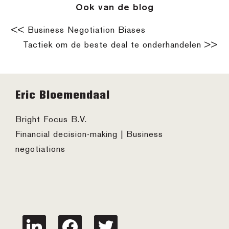
Ook van de blog
<< Business Negotiation Biases
Tactiek om de beste deal te onderhandelen >>
Footer
Eric Bloemendaal
Bright Focus B.V.
Financial decision-making | Business
negotiations
linkedin
facebook
twitter