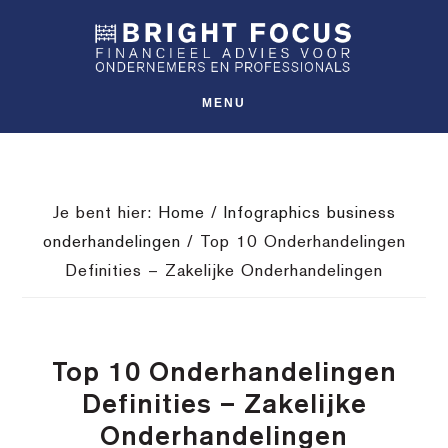
Spring
Door
Spring
SHO
naar
naar
naar
OFFS
CONT
de
de
de
hoofdnavigatie
hoofd
voettekst
MENU
inhoud
Je bent hier:
Home
/
Infographics business
onderhandelingen
/
Top 10 Onderhandelingen
Definities – Zakelijke Onderhandelingen
Top 10 Onderhandelingen
Definities – Zakelijke
Onderhandelingen